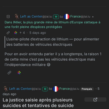
Left as Center
France
to
•
@jlai.lu
@jlai.lu
M
Dans l’Allier, la plus grande mine de lithium d’Europe s’attaque à
une forêt pleine d’espèces protégées
4
·
5 days ago
L’usine-pilote d’extraction de lithium — pour alimenter
des batteries de véhicules électriques
Pour en avoir entendu parler il y a longtemps, la raison 1
de cette mine c’est pas les véhicules électrique mais
l’indépendance militaire 😅
Left as Center
to
France
·
5
@jlai.lu
@jlai.lu
M
Français
days ago
La justice saisie après plusieurs
suicides et tentatives de suicide