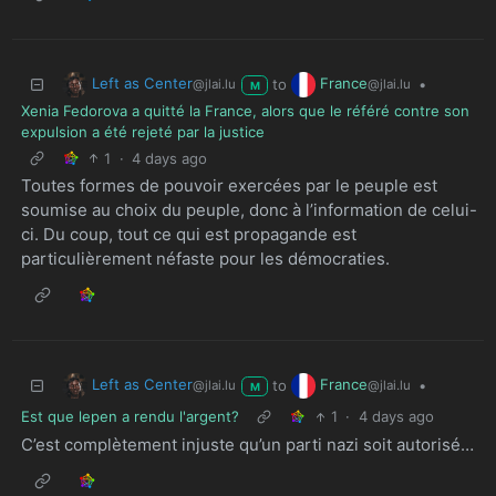
Left as Center
France
to
•
@jlai.lu
@jlai.lu
M
Xenia Fedorova a quitté la France, alors que le référé contre son
expulsion a été rejeté par la justice
1
·
4 days ago
Toutes formes de pouvoir exercées par le peuple est
soumise au choix du peuple, donc à l’information de celui-
ci. Du coup, tout ce qui est propagande est
particulièrement néfaste pour les démocraties.
Left as Center
France
to
•
@jlai.lu
@jlai.lu
M
Est que lepen a rendu l'argent?
1
·
4 days ago
C’est complètement injuste qu’un parti nazi soit autorisé…