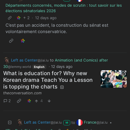
Départements concernés, modes de scrutin : tout savoir sur les
élections sénatoriales 2026
2
·
12 days ago
C’est pas un accident, la construction du sénat est
volontairement conservatrice.
Left as Center
to
Animation (and Comics) after
@jlai.lu
30
·
12 days ago
@lemmy.world
English
What is education for? Why new
Korean drama Teach You a Lesson
is topping the charts
theconversation.com
2
4
Left as Center
France
to
•
@jlai.lu
@jlai.lu
M