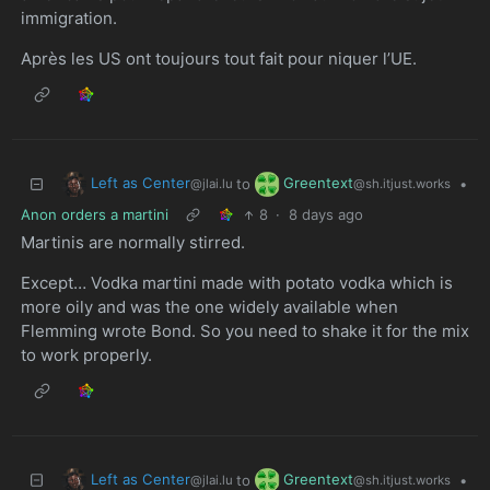
immigration.
Après les US ont toujours tout fait pour niquer l’UE.
Left as Center
Greentext
to
•
@jlai.lu
@sh.itjust.works
Anon orders a martini
8
·
8 days ago
Martinis are normally stirred.
Except… Vodka martini made with potato vodka which is
more oily and was the one widely available when
Flemming wrote Bond. So you need to shake it for the mix
to work properly.
Left as Center
Greentext
to
•
@jlai.lu
@sh.itjust.works