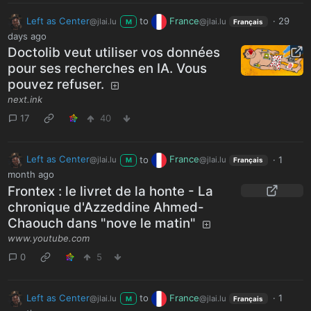
Left as Center
to
France
·
29
@jlai.lu
@jlai.lu
M
Français
days ago
Doctolib veut utiliser vos données
pour ses recherches en IA. Vous
pouvez refuser.
next.ink
17
40
Left as Center
to
France
·
1
@jlai.lu
@jlai.lu
M
Français
month ago
Frontex : le livret de la honte - La
chronique d'Azzeddine Ahmed-
Chaouch dans "nove le matin"
www.youtube.com
0
5
Left as Center
to
France
·
1
@jlai.lu
@jlai.lu
M
Français