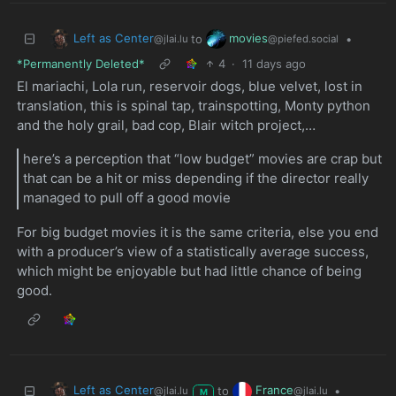
Left as Center
movies
to
•
@jlai.lu
@piefed.social
*Permanently Deleted*
4
·
11 days ago
El mariachi, Lola run, reservoir dogs, blue velvet, lost in
translation, this is spinal tap, trainspotting, Monty python
and the holy grail, bad cop, Blair witch project,…
here’s a perception that “low budget” movies are crap but
that can be a hit or miss depending if the director really
managed to pull off a good movie
For big budget movies it is the same criteria, else you end
with a producer’s view of a statistically average success,
which might be enjoyable but had little chance of being
good.
Left as Center
France
to
•
@jlai.lu
@jlai.lu
M