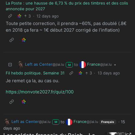
La Poste : une hausse de 6,73 % du prix des timbres et des colis
annoncée pour 2027
3
·
12 days ago
Toute petite correction, il prendra ~60%, pas doublé (.8€
en 2018 ça fera ~ 1€ début 2027 corrigé de l’inflation)
Left as Center
France
to
•
@jlai.lu
@jlai.lu
M
Fil hebdo politique. Semaine 31
3
·
13 days ago
Je remet ça la, au cas ou.
https://monvote2027.fr/quiz/100
Left as Center
to
France
·
15
@jlai.lu
@jlai.lu
M
Français
days ago