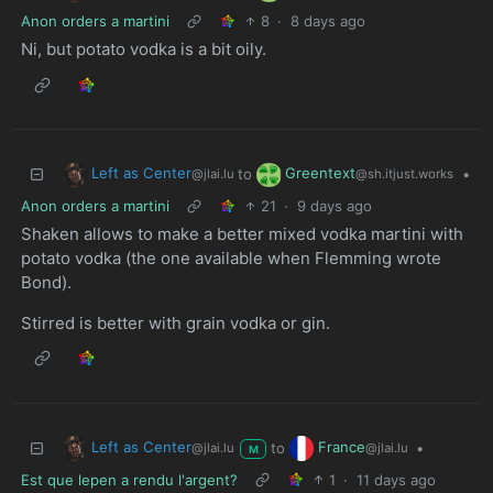
Anon orders a martini
8
·
8 days ago
Ni, but potato vodka is a bit oily.
Left as Center
Greentext
to
•
@jlai.lu
@sh.itjust.works
Anon orders a martini
21
·
9 days ago
Shaken allows to make a better mixed vodka martini with
potato vodka (the one available when Flemming wrote
Bond).
Stirred is better with grain vodka or gin.
Left as Center
France
to
•
@jlai.lu
@jlai.lu
M
Est que lepen a rendu l'argent?
1
·
11 days ago