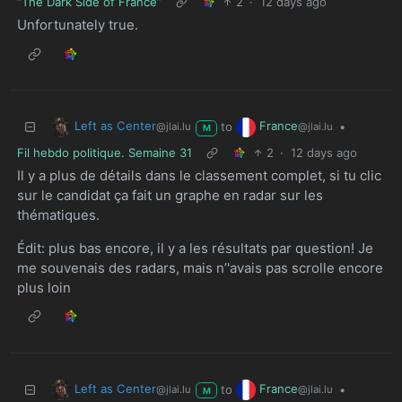
“The Dark Side of France”
2
·
12 days ago
Unfortunately true.
Left as Center
France
to
•
@jlai.lu
@jlai.lu
M
Fil hebdo politique. Semaine 31
2
·
12 days ago
Il y a plus de détails dans le classement complet, si tu clic
sur le candidat ça fait un graphe en radar sur les
thématiques.
Édit: plus bas encore, il y a les résultats par question! Je
me souvenais des radars, mais n’'avais pas scrolle encore
plus loin
Left as Center
France
to
•
@jlai.lu
@jlai.lu
M