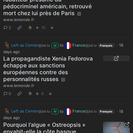
pédocriminel américain, retrouvé
mort chez lui près de Paris
www.lemonde.fr
2
15
Left as Center
to
France
·
18
@jlai.lu
@jlai.lu
M
Français
days ago
La propagandiste Xenia Fedorova
échappe aux sanctions
européennes contre des
personnalités russes
www.lemonde.fr
0
6
Left as Center
to
France
·
18
@jlai.lu
@jlai.lu
M
Français
days ago
Pourquoi l’algue « Ostreopsis »
envahit-elle la côte basque