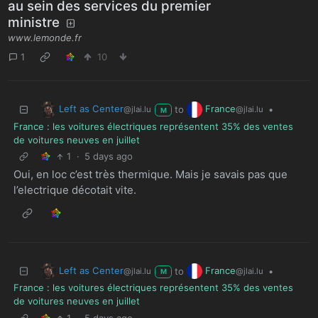
au sein des services du premier
ministre
www.lemonde.fr
1
10
Left as Center
France
to
•
@jlai.lu
@jlai.lu
M
France : les voitures électriques représentent 35% des ventes
de voitures neuves en juillet
1
·
5 days ago
Oui, en loc c’est très thermique. Mais je savais pas que
l’electrique décotait vite.
Left as Center
France
to
•
@jlai.lu
@jlai.lu
M
France : les voitures électriques représentent 35% des ventes
de voitures neuves en juillet