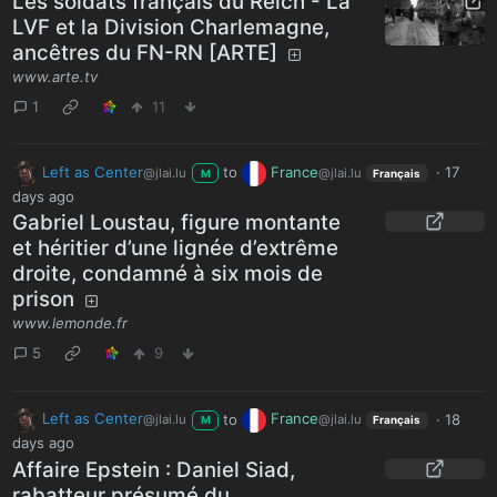
Les soldats français du Reich - La
LVF et la Division Charlemagne,
ancêtres du FN-RN [ARTE]
www.arte.tv
1
11
Left as Center
to
France
·
17
@jlai.lu
@jlai.lu
M
Français
days ago
Gabriel Loustau, figure montante
et héritier d’une lignée d’extrême
droite, condamné à six mois de
prison
www.lemonde.fr
5
9
Left as Center
to
France
·
18
@jlai.lu
@jlai.lu
M
Français
days ago
Affaire Epstein : Daniel Siad,
rabatteur présumé du