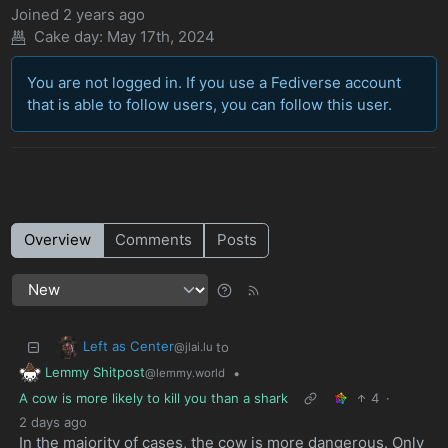
Joined
2 years ago
Cake day:
May 17th, 2024
You are not logged in. If you use a Fediverse account
that is able to follow users, you can follow this user.
Overview
Comments
Posts
Left as Center
to
@jlai.lu
Lemmy Shitpost
•
@lemmy.world
A cow is more likely to kill you than a shark
4
·
2 days ago
In the majority of cases, the cow is more dangerous. Only