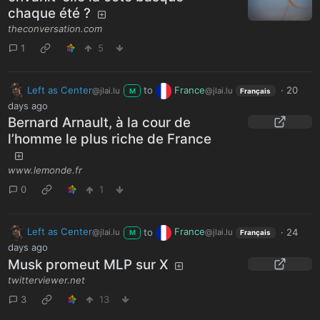
chaque été ?
theconversation.com
1
5
Left as Center
to
France
·
20
@jlai.lu
@jlai.lu
M
Français
days ago
Bernard Arnault, à la cour de
l’homme le plus riche de France
www.lemonde.fr
0
1
Left as Center
to
France
·
24
@jlai.lu
@jlai.lu
M
Français
days ago
Musk promeut MLP sur X
twitterviewer.net
3
13