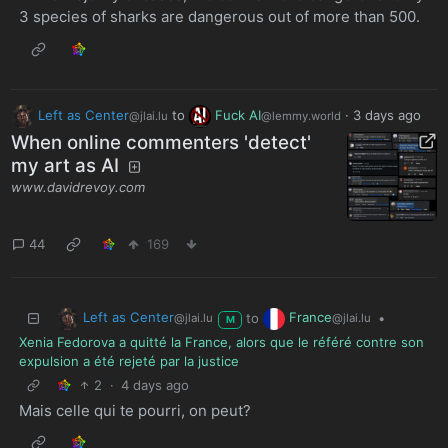
3 species of sharks are dangerous out of more than 500.
Left as Center
to
Fuck AI
·
3 days ago
@jlai.lu
@lemmy.world
When online commenters 'detect'
my art as AI
www.davidrevoy.com
44
169
Left as Center
France
to
•
@jlai.lu
@jlai.lu
M
Xenia Fedorova a quitté la France, alors que le référé contre son
expulsion a été rejeté par la justice
2
·
4 days ago
Mais celle qui te pourri, on peut?