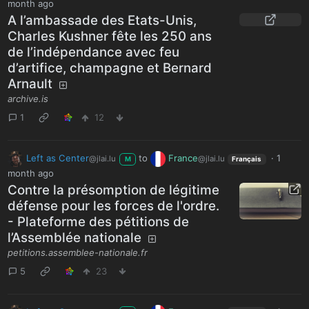
month ago
A l’ambassade des Etats-Unis,
Charles Kushner fête les 250 ans
de l’indépendance avec feu
d’artifice, champagne et Bernard
Arnault
archive.is
1
12
Left as Center
to
France
·
1
@jlai.lu
@jlai.lu
M
Français
month ago
Contre la présomption de légitime
défense pour les forces de l'ordre.
- Plateforme des pétitions de
l’Assemblée nationale
petitions.assemblee-nationale.fr
5
23