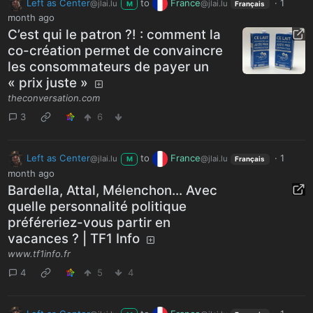
Left as Center
to
France
·
1
@jlai.lu
@jlai.lu
M
Français
month ago
C’est qui le patron ?! : comment la
co-création permet de convaincre
les consommateurs de payer un
« prix juste »
theconversation.com
3
6
Left as Center
to
France
·
1
@jlai.lu
@jlai.lu
M
Français
month ago
Bardella, Attal, Mélenchon... Avec
quelle personnalité politique
préféreriez-vous partir en
vacances ? | TF1 Info
www.tf1info.fr
4
5
4