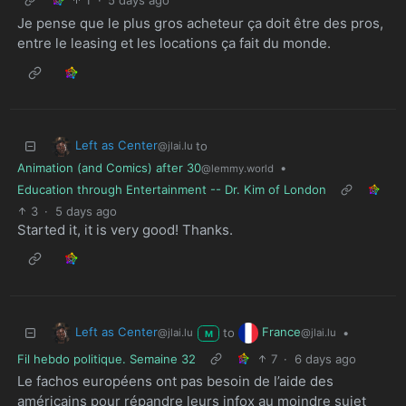
1
·
5 days ago
Je pense que le plus gros acheteur ça doit être des pros,
entre le leasing et les locations ça fait du monde.
Left as Center
to
@jlai.lu
Animation (and Comics) after 30
•
@lemmy.world
Education through Entertainment -- Dr. Kim of London
3
·
5 days ago
Started it, it is very good! Thanks.
Left as Center
France
to
•
@jlai.lu
@jlai.lu
M
Fil hebdo politique. Semaine 32
7
·
6 days ago
Le fachos européens ont pas besoin de l’aide des
américains pour répandre leurs infox au moindre sujet