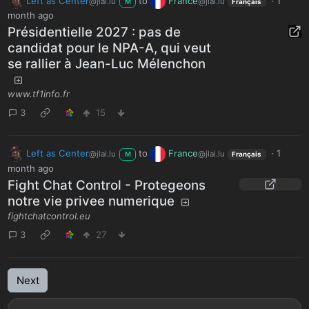
Left as Center
to
France
·
1
@jlai.lu
@jlai.lu
M
Français
month ago
Présidentielle 2027 : pas de
candidat pour le NPA-A, qui veut
se rallier à Jean-Luc Mélenchon
www.tf1info.fr
3
15
Left as Center
to
France
·
1
@jlai.lu
@jlai.lu
M
Français
month ago
Fight Chat Control - Protegeons
notre vie privee numerique
fightchatcontrol.eu
3
27
Next