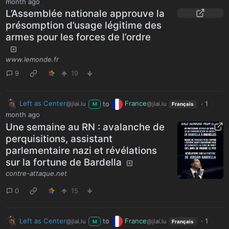
month ago
L’Assemblée nationale approuve la
présomption d’usage légitime des
armes pour les forces de l’ordre
www.lemonde.fr
9
19
Left as Center
to
France
·
1
@jlai.lu
@jlai.lu
M
Français
month ago
Une semaine au RN : avalanche de
perquisitions, assistant
parlementaire nazi et révélations
sur la fortune de Bardella
contre-attaque.net
0
15
Left as Center
to
France
·
1
@jlai.lu
@jlai.lu
M
Français