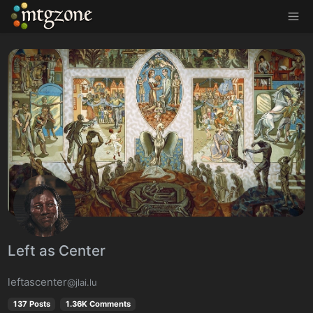
MTGZone
Left as Center
leftascenter
@jlai.lu
137 Posts
1.36K Comments