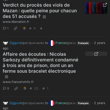
Verdict du procès des viols de
Mazan : quelle peine pour chacun
des 51 accusés ?
www.liberation.fr
1
9
Ziggurat
to
France
·
2 years
@sh.itjust.works
@jlai.lu
Français
ago
Affaire des écoutes : Nicolas
Sarkozy définitivement condamné
à trois ans de prison, dont un an
ferme sous bracelet électronique
www.francetvinfo.fr
9
23
1
Ziggurat
to
France
·
2 years
@sh.itjust.works
@jlai.lu
Français
ago