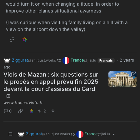
would turn it on when changing altitude, in order to
improve other planes siftuational awarness
(I was curious when visiting family living on a hill with a
view on the airport down the valley)
Ziggurat
to
France
·
2 years
@sh.itjust.works
@jlai.lu
Français
ago
Viols de Mazan : six questions sur
le procès en appel prévu fin 2025
devant la cour d'assises du Gard
www.francetvinfo.fr
0
2
Ziggurat
France
to
•
@sh.itjust.works
@jlai.lu