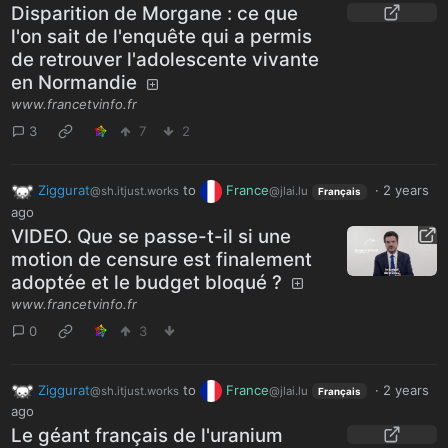
Disparition de Morgane : ce que
l'on sait de l'enquête qui a permis
de retrouver l'adolescente vivante
en Normandie
www.francetvinfo.fr
3
7
2
Ziggurat
to
France
·
2 years
@sh.itjust.works
@jlai.lu
Français
ago
VIDEO. Que se passe-t-il si une
motion de censure est finalement
adoptée et le budget bloqué ?
www.francetvinfo.fr
0
3
Ziggurat
to
France
·
2 years
@sh.itjust.works
@jlai.lu
Français
ago
Le géant français de l'uranium