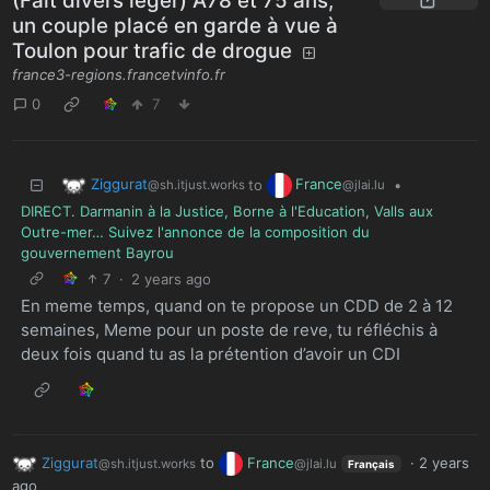
(Fait divers léger) À78 et 75 ans,
un couple placé en garde à vue à
Toulon pour trafic de drogue
france3-regions.francetvinfo.fr
0
7
Ziggurat
France
to
•
@sh.itjust.works
@jlai.lu
DIRECT. Darmanin à la Justice, Borne à l'Education, Valls aux
Outre-mer… Suivez l'annonce de la composition du
gouvernement Bayrou
7
·
2 years ago
En meme temps, quand on te propose un CDD de 2 à 12
semaines, Meme pour un poste de reve, tu réfléchis à
deux fois quand tu as la prétention d’avoir un CDI
Ziggurat
to
France
·
2 years
@sh.itjust.works
@jlai.lu
Français
ago