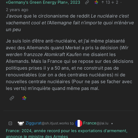
«Germany's Green Energy Plan», 2023
13
2
·
2 years ago
J’avoue que le circlonanisme de reddit
Le nucléaire c’est
vachement cool et l’Allemagne fait n’importe quoi m’énèrve
un peu
Je suis loin d’être anti-nucléaire, et j’ai même plaisanté
avec des Allemands quand Merkel a pris la décision (
Wir
werden franzoze Atomkraft Kaufen
me disaient les
Allemands. Mais la France qui se repose sur des décisions
politiques prises il y a 50 ans, et ne construit pas de
renouvelables (car on a des centrales nucléaires) ni de
nouvelles centrale nucléaires (Pour ne pas se facher avec
les verts) m’inquiète quand même pas mal.
Ziggurat
France
to
•
@sh.itjust.works
@jlai.lu
France: 2024, année record pour les exportations d'armement,
annonce le ministre des Armées