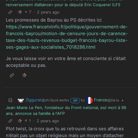
renversement d’alliance» pour le député Eric Coquerel (LFI)
7
·
2 years ago
Les promesses de Bayrou au PS décrites ici
https://www.francetvinfo.fr/politique/gouvernement-de-
francois-bayrou/motion-de-censure-jours-de-carence-
taxe-des-hauts-revenus-budget-francois-bayrou-liste-
ses-gages-aux-socialistes_7018286.html
Je vous laisse voir en votre âme et consciente si c’était
acceptable ou pas.
Ziggurat
France
to
•
@sh.itjust.works
@jlai.lu
OP
Jean-Marie Le Pen, fondateur du Front national, est mort à 96
ans, annonce sa famille à l'AFP
1
·
2 years ago
Plot twist, la croix que tu as retrouvé dans ses affaires
n’était pas un objet religieux mais un moyen d’attacher