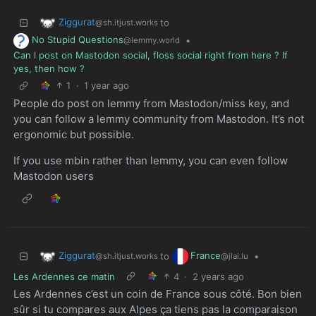
Ziggurat
to
@sh.itjust.works
No Stupid Questions
•
@lemmy.world
Can l post on Mastodon social, floss social right from here ? If
yes, then how ?
1
·
1 year ago
People do post on lemmy from Mastodon/miss key, and
you can follow a lemmy community from Mastodon. It’s not
ergonomic but possible.
If you use mbin rather than lemmy, you can even follow
Mastodon users
Ziggurat
France
to
•
@sh.itjust.works
@jlai.lu
Les Ardennes ce matin
4
·
2 years ago
Les Ardennes c’est un coin de France sous côté. Bon bien
sûr si tu compares aux Alpes ça tiens pas la comparaison