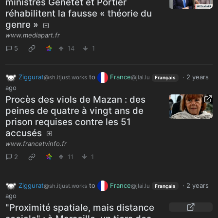
ministres Genetet et Portier
réhabilitent la fausse « théorie du
genre »
www.mediapart.fr
5
14
1
Ziggurat
to
France
·
2 years
@sh.itjust.works
@jlai.lu
Français
ago
Procès des viols de Mazan : des
peines de quatre à vingt ans de
prison requises contre les 51
accusés
www.francetvinfo.fr
2
11
1
Ziggurat
to
France
·
2 years
@sh.itjust.works
@jlai.lu
Français
ago
"Proximité spatiale, mais distance