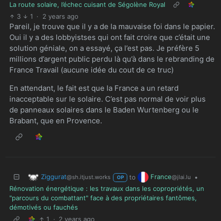
La route solaire, l’échec cuisant de Ségolène Royal
3
1
·
2 years ago
Pareil, je trouve que il y a de la mauvaise foi dans le papier.
Oui il y a des lobbyistses qui ont fait croire que c’était une
solution géniale, on a essayé, ça l’est pas. Je préfère 5
millions d’argent public perdu là qu’à dans le rebranding de
France Travail (aucune idée du cout de ce truc)
En attendant, le fait est que la France a un retard
inacceptable sur le solaire. C’est pas normal de voir plus
de panneaux solaires dans le Baden Wurtenberg ou le
Brabant, que en Provence.
Ziggurat
France
to
•
@sh.itjust.works
@jlai.lu
OP
Rénovation énergétique : les travaux dans les copropriétés, un
"parcours du combattant" face à des propriétaires fantômes,
démotivés ou fauchés
1
·
2 years ago