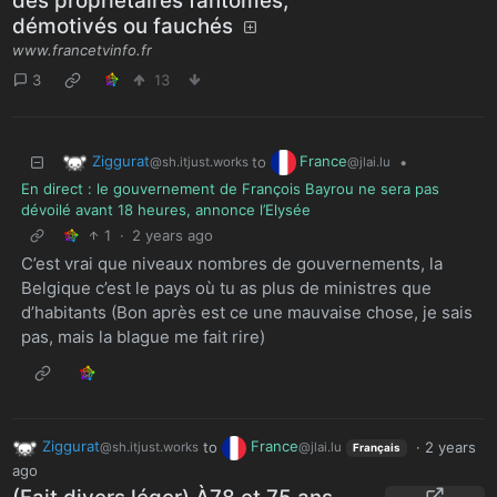
des propriétaires fantômes,
démotivés ou fauchés
www.francetvinfo.fr
3
13
Ziggurat
France
to
•
@sh.itjust.works
@jlai.lu
En direct : le gouvernement de François Bayrou ne sera pas
dévoilé avant 18 heures, annonce l’Elysée
1
·
2 years ago
C’est vrai que niveaux nombres de gouvernements, la
Belgique c’est le pays où tu as plus de ministres que
d’habitants (Bon après est ce une mauvaise chose, je sais
pas, mais la blague me fait rire)
Ziggurat
to
France
·
2 years
@sh.itjust.works
@jlai.lu
Français
ago