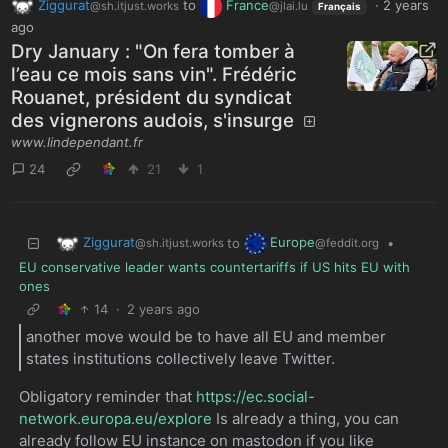
Ziggurat
to
France
·
2 years
@sh.itjust.works
@jlai.lu
Français
ago
Dry January : "On fera tomber à
l’eau ce mois sans vin". Frédéric
Rouanet, président du syndicat
des vignerons audois, s'insurge
www.lindependant.fr
24
21
1
Ziggurat
Europe
to
•
@sh.itjust.works
@feddit.org
EU conservative leader wants countertariffs if US hits EU with
ones
14
·
2 years ago
another move would be to have all EU and member
states institutions collectively leave Twitter.
Obligatory reminder that
https://ec.social-
network.europa.eu/explore
Is already a thing, you can
already follow EU instance on mastodon if you like