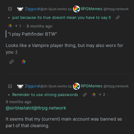
Ziggurat
RPGMemes
to
@sh.itjust.works
@ttrpg.network
•
just because its true doesnt mean you have to say it
1
·
8 months ago
“I play Pathfinder BTW”
Looks like a Vampire player thing, but may also worx for
you :)
Ziggurat
RPGMemes
to
@sh.itjust.works
@ttrpg.network
•
Reminder to use strong passwords
2
·
9 months ago
@sirblastalot@ttrpg.network
It seems that my (current) main account was banned as
part of that cleaning.