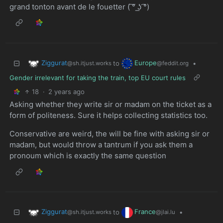
grand tonton avant de le fouetter ( ͠° ͟ʖ ͡°)
Ziggurat
Europe
to
•
@sh.itjust.works
@feddit.org
Gender irrelevant for taking the train, top EU court rules
18
·
2 years ago
Asking whether they write sir or madam on the ticket as a
form of politeness. Sure it helps collecting statistics too.
Conservative are weird, the will be fine with asking sir or
madam, but would throw a tantrum if you ask them a
pronoum which is exactly the same question
Ziggurat
France
to
•
@sh.itjust.works
@jlai.lu