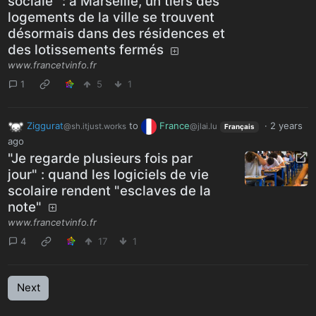
sociale" : à Marseille, un tiers des
logements de la ville se trouvent
désormais dans des résidences et
des lotissements fermés
www.francetvinfo.fr
1
5
1
Ziggurat
to
France
·
2 years
@sh.itjust.works
@jlai.lu
Français
ago
"Je regarde plusieurs fois par
jour" : quand les logiciels de vie
scolaire rendent "esclaves de la
note"
www.francetvinfo.fr
4
17
1
Next