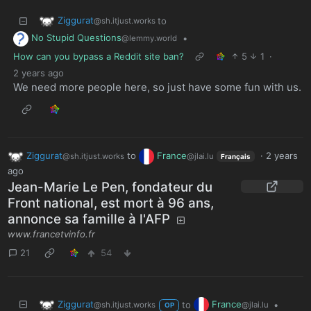
Ziggurat
to
@sh.itjust.works
No Stupid Questions
•
@lemmy.world
How can you bypass a Reddit site ban?
5
1
·
2 years ago
We need more people here, so just have some fun with us.
Ziggurat
to
France
·
2 years
@sh.itjust.works
@jlai.lu
Français
ago
Jean-Marie Le Pen, fondateur du
Front national, est mort à 96 ans,
annonce sa famille à l'AFP
www.francetvinfo.fr
21
54
Ziggurat
France
to
•
@sh.itjust.works
@jlai.lu
OP