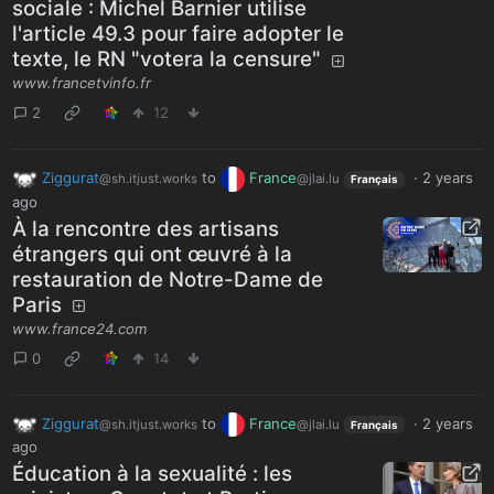
sociale : Michel Barnier utilise
l'article 49.3 pour faire adopter le
texte, le RN "votera la censure"
www.francetvinfo.fr
2
12
Ziggurat
to
France
·
2 years
@sh.itjust.works
@jlai.lu
Français
ago
À la rencontre des artisans
étrangers qui ont œuvré à la
restauration de Notre-Dame de
Paris
www.france24.com
0
14
Ziggurat
to
France
·
2 years
@sh.itjust.works
@jlai.lu
Français
ago
Éducation à la sexualité : les