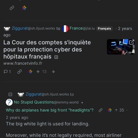
Ziggurat
to
France
·
2 years
@sh.itjust.works
@jlai.lu
Français
ago
La Cour des comptes s'inquiète
pour la protection cyber des
hôpitaux français
www.francetvinfo.fr
1
13
Ziggurat
to
@sh.itjust.works
No Stupid Questions
•
@lemmy.world
Why do airplanes have big front "headlights"?
35
·
2 years ago
The big white light is used for landing.
Moreover, while it’s not legally required, most airliner