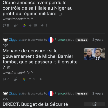
Orano annonce avoir perdu le
contrôle de sa filiale au Niger au
profit du régime militaire
www.francetvinfo.fr
8
16
1
Ziggurat
to
France
·
2 years
@sh.itjust.works
@jlai.lu
Français
ago
Menace de censure : si le
gouvernement de Michel Barnier
tombe, que se passera-t-il ensuite
?
www.francetvinfo.fr
7
9
Ziggurat
to
France
·
2 years
@sh.itjust.works
@jlai.lu
Français
ago
DIRECT. Budget de la Sécurité