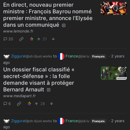
En direct, nouveau premier
ministre : François Bayrou nommé
premier ministre, annonce l’Elysée
dans un communiqué
www.lemonde.fr
20
21
Ziggurat
to
France
·
2 years
@sh.itjust.works
@jlai.lu
Français
ago
Un dossier fiscal classifié «
secret-défense » : la folle
demande visant à protéger
Bernard Arnault
www.mediapart.fr
6
28
Ziggurat
to
France
·
2 years
@sh.itjust.works
@jlai.lu
Français
ago