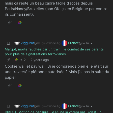
mais ça reste un beau cadre facile d’accès depuis
Paris/Nancy/Bruxelles (bon OK, ça en Belgique par contre
ils connaissent).
Ziggurat
France
to
•
@sh.itjust.works
@jlai.lu
Margot, morte fauchée par un train : le combat de ses parents
pour plus de signalisations ferroviaires
2
·
2 years ago
Cookie wall et pay wall. Si je comprends bien elle était sur
une traversée piétonne autorisée ? Mais j’ai pas la suite du
papier
Ziggurat
France
to
•
@sh.itjust.works
@jlai.lu
DIRECT. Motion de censure : le PS ne la votera pas, «c’est un