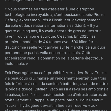
« Nous sommes en train d’assister à une disruption
technologique incroyable », s’enthousiasme Louis-Pierre
Geffray, expert mobilités à l’Institut du développement
durable et des relations internationales (Iddri). « Il y a
quatre ou cinq ans, il y avait encore de gros doutes sur
l’avenir du camion électrique. C’est fini. En 2025, les
premiers modèles de 44 tonnes avec 600 kilomètres
d’autonomie réelle vont arriver sur le marché, ce sur quoi
personne ne pariait voilà encore trois mois. Cette
accélération rend la domination de la batterie électrique
inéluctable. »
Exit l’hydrogène au coût prohibitif. Mercedes-Benz Trucks
y a beaucoup cru, malgré un rendement énergétique trois
fois inférieur à celui du camion à batteries, avant de mettre
la pédale douce. L’italien Iveco aussi a revu ses ambitions à
la baisse, face à « la quasi-inexistence d’infrastructures de
ravitaillement » , rappelle un porte-parole. Pour Renault
Trucks, l’hydrogène devrait in fine être réservé « aux
régions et usages les plus difficiles à décarboner avec des