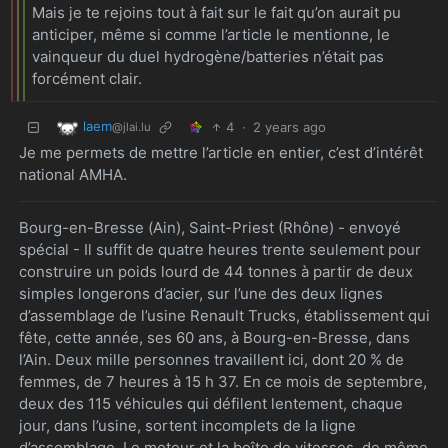
Mais je te rejoins tout à fait sur le fait qu’on aurait pu
anticiper, même si comme l’article le mentionne, le
vainqueur du duel hydrogène/batteries n’était pas
forcément clair.
laem
4
·
2 years ago
@jlai.lu
Je me permets de mettre l’article en entier, c’est d’intérêt
national AMHA.
Bourg-en-Bresse (Ain), Saint-Priest (Rhône) - envoyé
spécial - Il suffit de quatre heures trente seulement pour
construire un poids lourd de 44 tonnes à partir de deux
simples longerons d’acier, sur l’une des deux lignes
d’assemblage de l’usine Renault Trucks, établissement qui
fête, cette année, ses 60 ans, à Bourg-en-Bresse, dans
l’Ain. Deux mille personnes travaillent ici, dont 20 % de
femmes, de 7 heures à 15 h 37. En ce mois de septembre,
deux des 115 véhicules qui défilent lentement, chaque
jour, dans l’usine, sortent incomplets de la ligne
d’assemblage. Le moteur et la boîte de vitesses, de même