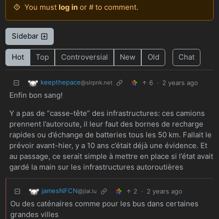
You must
log in
or # to comment.
Sidebar
Hot
Top
Controversial
New
Old
Chat
keepthepace
6
·
2 years ago
@slrpnk.net
Enfin bon sang!
Y a pas de “casse-tête” des infrastructures: ces camions
prennent l’autoroute, il leur faut des bornes de recharge
rapides ou d’échange de batteries tous les 50 km. Fallait le
prévoir avant-hier, y a 10 ans c’était déjà une évidence. Et
au passage, ce serait simple à mettre en place si l’état avait
gardé la main sur les infrastructures autoroutières
jamesNFCN
2
·
2 years ago
@jlai.lu
Ou des caténaires comme pour les bus dans certaines
grandes villes