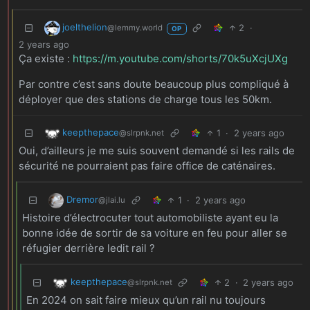
joelthelion
2
·
@lemmy.world
OP
2 years ago
Ça existe :
https://m.youtube.com/shorts/70k5uXcjUXg
Par contre c’est sans doute beaucoup plus compliqué à
déployer que des stations de charge tous les 50km.
keepthepace
1
·
2 years ago
@slrpnk.net
Oui, d’ailleurs je me suis souvent demandé si les rails de
sécurité ne pourraient pas faire office de caténaires.
Dremor
1
·
2 years ago
@jlai.lu
Histoire d’électrocuter tout automobiliste ayant eu la
bonne idée de sortir de sa voiture en feu pour aller se
réfugier derrière ledit rail ?
keepthepace
2
·
2 years ago
@slrpnk.net
En 2024 on sait faire mieux qu’un rail nu toujours