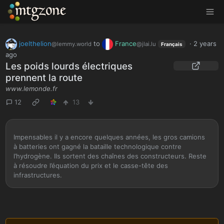
MTGZone
joelthelion
to
France
·
2 years
@lemmy.world
@jlai.lu
Français
ago
Les poids lourds électriques
prennent la route
www.lemonde.fr
12
13
Impensables il y a encore quelques années, les gros camions
à batteries ont gagné la bataille technologique contre
l’hydrogène. Ils sortent des chaînes des constructeurs. Reste
à résoudre l’équation du prix et le casse-tête des
infrastructures.