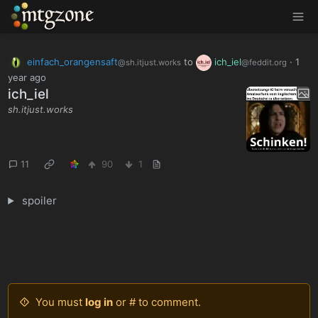
MTGZone
einfach_orangensaft
to
ich_iel
·
1
@sh.itjust.works
@feddit.org
year ago
ich_iel
sh.itjust.works
11
90
1
spoiler
You must
log in
or # to comment.