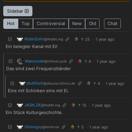
Sidebar
Hot
Top
Controversial
New
Old
Chat
RobinSohn
25
·
1 year ago
@feddit.org
Ein belegter Kanal mit Ei!
Manucode
6
·
1 year ago
@infosec.pub
Das sind zwei Frequenzbänder
blubfisch
4
·
1 year ago
@discuss.tchncs.de
Eins mit Schinken eins mit Ei.
JASN_DE
15
·
1 year ago
@feddit.org
Ein Stück Kulturgeschichte.
Onionguy
5
·
1 year ago
@lemm.ee