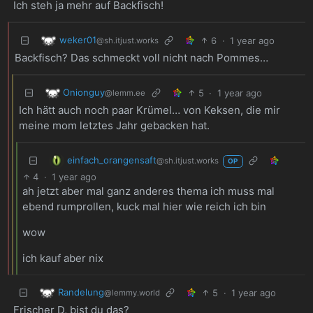
Ich steh ja mehr auf Backfisch!
weker01
6
·
1 year ago
@sh.itjust.works
Backfisch? Das schmeckt voll nicht nach Pommes…
Onionguy
5
·
1 year ago
@lemm.ee
Ich hätt auch noch paar Krümel… von Keksen, die mir
meine mom letztes Jahr gebacken hat.
einfach_orangensaft
@sh.itjust.works
OP
4
·
1 year ago
ah jetzt aber mal ganz anderes thema ich muss mal
ebend rumprollen, kuck mal hier wie reich ich bin
wow
ich kauf aber nix
Randelung
5
·
1 year ago
@lemmy.world
Frischer D, bist du das?