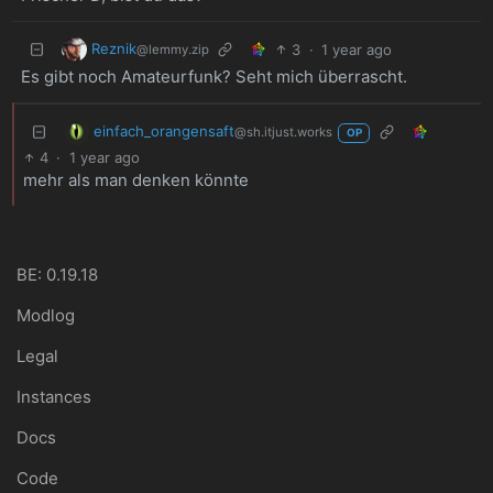
Reznik
3
·
1 year ago
@lemmy.zip
Es gibt noch Amateurfunk? Seht mich überrascht.
einfach_orangensaft
@sh.itjust.works
OP
4
·
1 year ago
mehr als man denken könnte
BE: 0.19.18
Modlog
Legal
Instances
Docs
Code